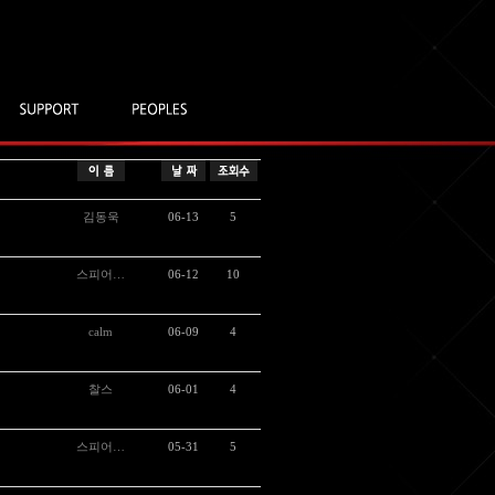
김동욱
06-13
5
스피어…
06-12
10
calm
06-09
4
찰스
06-01
4
스피어…
05-31
5